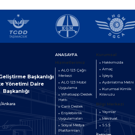
ANASAYFA
Kurumsal
Hizmetlerimiz
Hakkımızda
Amaç
ALO 123 Çağrı
Merkezi
İşleyiş
 Geliştirme Başkanlığı
ALO 123 Mobil
Aydınlatma Metni
te Yönetimi Daire
Uygulama
Kurumsal Kimlik
Başkanlığı
Whatsapp Destek
Kılavuzu
Hattı
a/Ankara
Bilgi Merkezi
Canlı Destek
Yayınlar
Erişilebilirlik
Uygulamaları
Mevzuat
Sosyal Medya
S.S.S
Platformları
İletişim