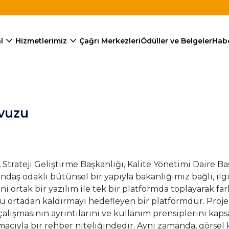
expand_more
expand_more
l
Hizmetlerimiz
Çağrı Merkezleri
Ödüller ve Belgeler
Habe
avuzu
rateji Geliştirme Başkanlığı, Kalite Yönetimi Daire Baş
daş odaklı bütünsel bir yapıyla bakanlığımız bağlı, ilgili
 ortak bir yazılım ile tek bir platformda toplayarak far
u ortadan kaldırmayı hedefleyen bir platformdur. Proj
çalışmasının ayrıntılarını ve kullanım prensiplerini ka
macıyla bir rehber niteliğindedir. Aynı zamanda, görse