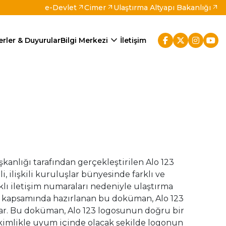
e-Devlet
Cimer
Ulaştırma Altyapı Bakanlığı
arrow_outward
arrow_outward
arrow_outward
expand_more
rler & Duyurular
Bilgi Merkezi
İletişim
kanlığı tarafından gerçekleştirilen Alo 123
, ilişkili kuruluşlar bünyesinde farklı ve
klı iletişim numaraları nedeniyle ulaştırma
e kapsamında hazırlanan bu doküman, Alo 123
psar. Bu doküman, Alo 123 logosunun doğru bir
l kimlikle uyum içinde olacak şekilde logonun