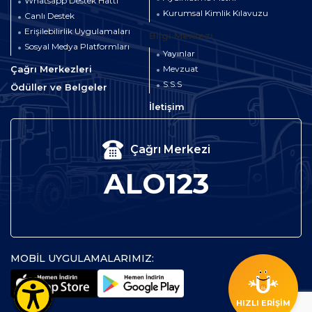
Whatsapp Destek Hattı
Kurumsal Kimlik Kılavuzu
Canlı Destek
Erişilebilirlik Uygulamaları
Bilgi Merkezi
Sosyal Medya Platformları
Yayınlar
Çağrı Merkezleri
Mevzuat
S.S.S
Ödüller ve Belgeler
İletişim
Çağrı Merkezi
ALO123
MOBİL UYGULAMALARIMIZ:
HIZLI ERİŞİM