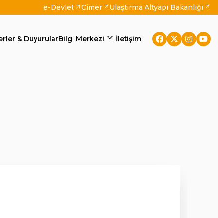
e-Devlet
Cimer
Ulaştırma Altyapı Bakanlığı
arrow_outward
arrow_outward
arrow_outward
expand_more
rler & Duyurular
Bilgi Merkezi
İletişim