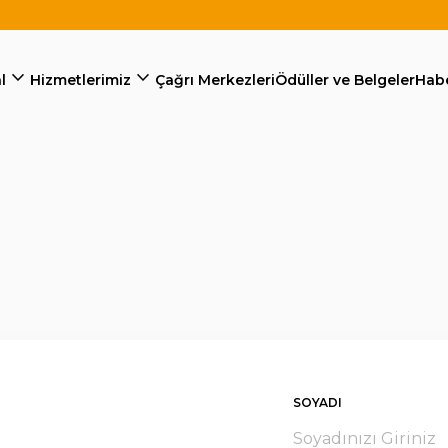
expand_more
expand_more
l
Hizmetlerimiz
Çağrı Merkezleri
Ödüller ve Belgeler
Habe
SOYADI