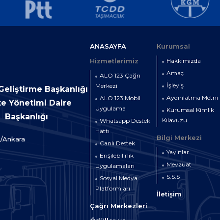
ANASAYFA
Kurumsal
Hizmetlerimiz
Hakkımızda
Amaç
ALO 123 Çağrı
İşleyiş
Merkezi
 Geliştirme Başkanlığı
Aydınlatma Metni
ALO 123 Mobil
te Yönetimi Daire
Uygulama
Kurumsal Kimlik
Başkanlığı
Kılavuzu
Whatsapp Destek
Hattı
Bilgi Merkezi
a/Ankara
Canlı Destek
Yayınlar
Erişilebilirlik
Mevzuat
Uygulamaları
S.S.S
Sosyal Medya
Platformları
İletişim
Çağrı Merkezleri